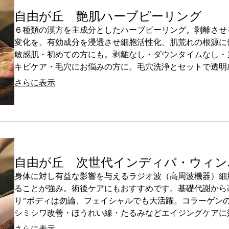
自由が丘 艶肌ハーブピーリング
６種類の漢方を主成分としたハーブピーリング。剥離させ
変化を。有効成分を浸透させ細胞活性化、肌荒れの根源に
敏感肌・初めての方にも。剥離なし・ダウンタイムなし・
キビケア・毛穴にお悩みの方に。毛穴洗浄とセットで透明
さらに表示
自由が丘 次世代インディバ・ウィン
身体に対し有益な影響を与えるラジオ波（高周波機器）細
ることが強み。術後ケアにもおすすめです。基礎代謝から
り”ボディは勿論、フェイシャルでも大活躍。コラーゲン
シミシワ改善・ほうれい線・たるみなどエイジングケアに
さらに表示