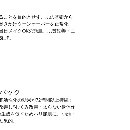
ることを目的とせず、肌の基礎から
働きかけターンオーバーを正常化。
当日メイクOKの艶肌。肌質改善・ニ
感UP。
バック
胞活性化の効果が72時間以上持続す
改善し”むくみ改善・太らない身体作
の生成を促すためハリ艶肌に。小顔・
効果的。